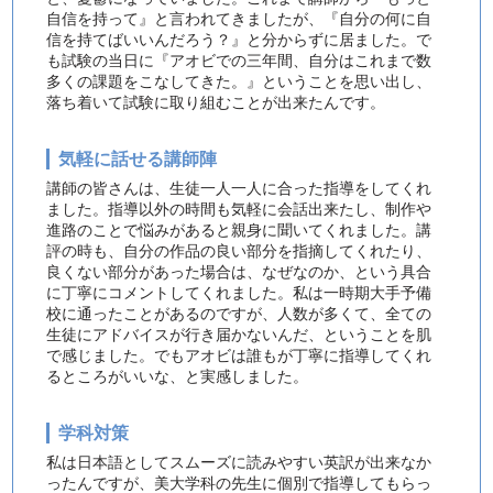
自信を持って』と言われてきましたが、『自分の何に自
信を持てばいいんだろう？』と分からずに居ました。で
も試験の当日に『アオビでの三年間、自分はこれまで数
多くの課題をこなしてきた。』ということを思い出し、
落ち着いて試験に取り組むことが出来たんです。
気軽に話せる講師陣
講師の皆さんは、生徒一人一人に合った指導をしてくれ
ました。指導以外の時間も気軽に会話出来たし、制作や
進路のことで悩みがあると親身に聞いてくれました。講
評の時も、自分の作品の良い部分を指摘してくれたり、
良くない部分があった場合は、なぜなのか、という具合
に丁寧にコメントしてくれました。私は一時期大手予備
校に通ったことがあるのですが、人数が多くて、全ての
生徒にアドバイスが行き届かないんだ、ということを肌
で感じました。でもアオビは誰もが丁寧に指導してくれ
るところがいいな、と実感しました。
学科対策
私は日本語としてスムーズに読みやすい英訳が出来なか
ったんですが、美大学科の先生に個別で指導してもらっ