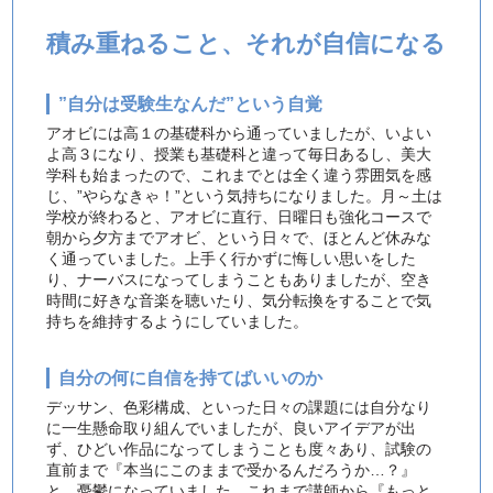
積み重ねること、それが自信になる
”自分は受験生なんだ”という自覚
アオビには高１の基礎科から通っていましたが、いよい
よ高３になり、授業も基礎科と違って毎日あるし、美大
学科も始まったので、これまでとは全く違う雰囲気を感
じ、”やらなきゃ！”という気持ちになりました。月～土は
学校が終わると、アオビに直行、日曜日も強化コースで
朝から夕方までアオビ、という日々で、ほとんど休みな
く通っていました。上手く行かずに悔しい思いをした
り、ナーバスになってしまうこともありましたが、空き
時間に好きな音楽を聴いたり、気分転換をすることで気
持ちを維持するようにしていました。
自分の何に自信を持てばいいのか
デッサン、色彩構成、といった日々の課題には自分なり
に一生懸命取り組んでいましたが、良いアイデアが出
ず、ひどい作品になってしまうことも度々あり、試験の
直前まで『本当にこのままで受かるんだろうか…？』
と、憂鬱になっていました。これまで講師から『もっと