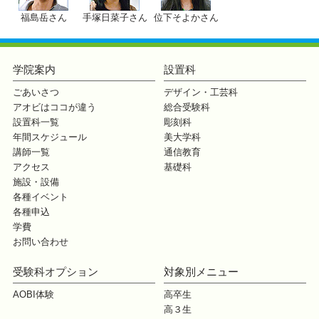
福島岳さん
手塚日菜子さん
位下そよかさん
学院案内
設置科
ごあいさつ
デザイン・工芸科
アオビはココが違う
総合受験科
設置科一覧
彫刻科
年間スケジュール
美大学科
講師一覧
通信教育
アクセス
基礎科
施設・設備
各種イベント
各種申込
学費
お問い合わせ
受験科オプション
対象別メニュー
AOBI体験
高卒生
高３生