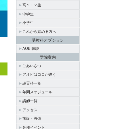
高１・２生
中学生
小学生
これから始める方へ
受験科オプション
AOBI体験
学院案内
ごあいさつ
アオビはココが違う
設置科一覧
年間スケジュール
講師一覧
アクセス
施設・設備
各種イベント