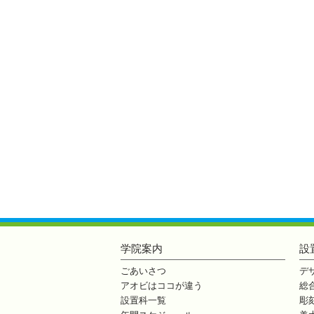
学院案内
設
ごあいさつ
デ
アオビはココが違う
総
設置科一覧
彫