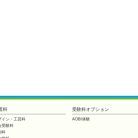
置科
受験科オプション
ザイン・工芸科
AOBI体験
合受験科
刻科