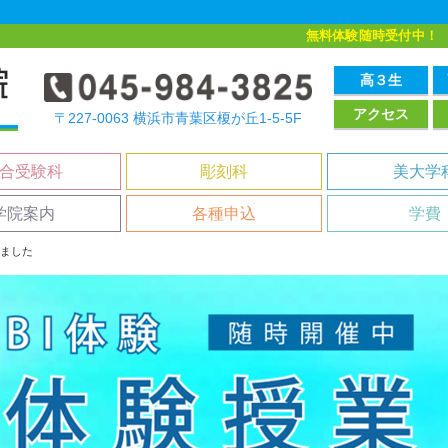
無料体験随時受付中！
高３生
アクセス
〒227-0063 横浜市青葉区榎が丘1-5-5F
合受験科
彫刻科
美大学
学院案内
各種申込
学費
しました