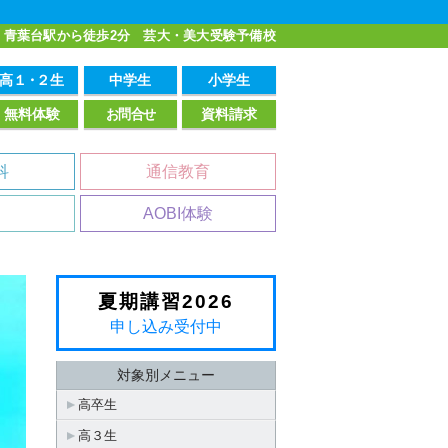
青葉台駅から徒歩2分 芸大・美大受験予備校
高１
・
２生
中学生
小学生
無料体験
お問合せ
資料請求
科
通信教育
AOBI体験
夏期講習2026
申し込み受付中
対象別メニュー
高卒生
高３生