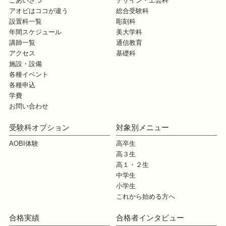
ごあいさつ
デザイン・工芸科
アオビはココが違う
総合受験科
設置科一覧
彫刻科
年間スケジュール
美大学科
講師一覧
通信教育
アクセス
基礎科
施設・設備
各種イベント
各種申込
学費
お問い合わせ
受験科オプション
対象別メニュー
AOBI体験
高卒生
高３生
高１・２生
中学生
小学生
これから始める方へ
合格実績
合格者インタビュー